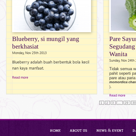
Blueberry, si mungil yang
Pare Sayu
berkhasiat
Segudang 
Monday, Nov 25th 2013
Wanita
Sunday, Nov 24th
Blueberry adalah buah berbentuk bola kecil
nan kaya manfaat.
Tidak semua w
pahit seperti 
Read more
pare atau paria
momordica char
).
Read more
1
2
3
…
29
3
Home
About Us
News & Event
D